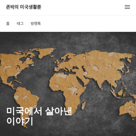
존박의 미국생활툰
홈
태그
방명록
미국에서 살아낸
이야기