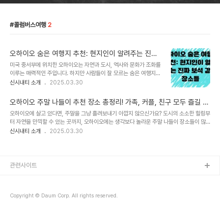
콜럼버스여행
2
오하이오 숨은 여행지 추천: 현지인이 알려주는 진짜
보석 같은 장소들
미국 중서부에 위치한 오하이오는 자연과 도시, 역사와 문화가 조화를
이루는 매력적인 주입니다. 하지만 사람들이 잘 모르는 숨은 여행지가
정말 많다는 사실, 알고 계셨나요? 오늘은 오하이오에서 잘 알려지지
신시내티 소개
2025.03.30
않았지만 현지인들에게 사랑받는 특별한 여행지들을 소개합니다.1. 헬
튼 가든(Hocking Hills) 말고도! 마운트 지언 주립공원(Mount
오하이오 주말 나들이 추천 장소 총정리! 가족, 커플, 친구 모두 즐길 수
Gilead State Park)많은 사람들이 호킹 힐스를 떠올리지만, 조금
있는 최고의 여행지
오하이오에 살고 있다면, 주말을 그냥 흘려보내기 아깝지 않으신가요? 도시의 소소한 힐링부
더 조용하고 여유로운 자연을 원하신다면 마운트 지언 주립공원을 추
터 자연을 만끽할 수 있는 곳까지, 오하이오에는 생각보다 놀라운 주말 나들이 장소들이 많
천합니다. 아름다운 호수와 조용한 산책로가 있으며, 사람도 적어 혼자
습니다. 이 글에서는 오하이오의 주요 도시별로 추천하는 나들이 장소, 가족/커플/친구 맞춤
신시내티 소개
2025.03.30
만의 시간을 보내기 좋습니다.추천 활동피크닉 및 낚시하이킹 및 산림
형 여행 코스, 그리고 유용한 팁까지 함께 소개해드릴게요.1. 콜럼버스(Columbus) – 오하
욕캠핑 (예약 가능)여행 팁가을 단풍 시즌에는 정말 환상적인 색감을
이오의 수도, 도시와 자연의 조화📍 추천 장소Columbus Zoo and Aquarium미국 내
자랑하니, 10월 중순..
상위권에 항상 드는 동물원! 아이들과 함께라면 무조건 추천. 해양 생물과 아프리카 사파리
체험도 가능.Franklin Park Conservatory and Botanical Gardens열대 식물, 나비
관련사이트
온실, 예술 작품이 어우러진 아름다운 정원. ..
Copyright © Daum Corp. All rights reserved.