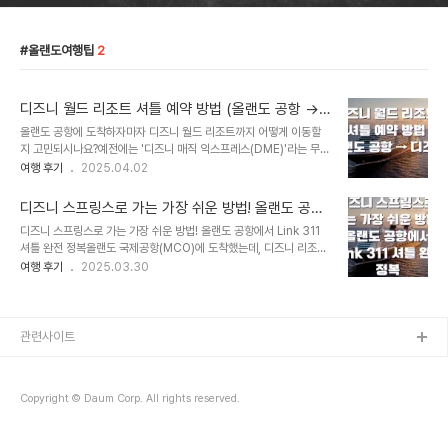
올랜도여행팁
2
디즈니 월드 리조트 셔틀 예약 방법 (올랜도 공항 →
디즈니)
올랜도 공항에 도착하자마자 디즈니 월드 리조트까지 어떻게 이동할
지 고민되시나요?예전에는 '디즈니 매직 익스프레스(DME)'라는 무료
셔틀 서비스가 있었지만, 이제는 중단되고 'Mears Connect'라는
여행 후기
2025.04.02
유료 셔틀 서비스가 이를 대체하고 있습니다.처음 미국 여행을 준비하
시는 분들이나, 아이들과 함께 디즈니 리조트에 머무를 계획이라면 꼭
디즈니 스프링스로 가는 가장 쉬운 방법! 올랜도 공항
알아두셔야 할 정보! 오늘 포스팅에서는 Mears Connect 셔틀 예약
에서 Link 311 셔틀 완전 정복
디즈니 스프링스로 가는 가장 쉬운 방법! 올랜도 공항에서 Link 311
방법부터 가격, 이용 꿀팁까지 하나하나 자세히 알려드릴게요.Mears
셔틀 완전 정복올랜도 국제공항(MCO)에 도착했는데, 디즈니 리조트
Connect란?Mears Connect는 올랜도 국제공항(MCO)과 디즈
체크인까지 시간이 남아있다거나, 공항 근처에서 하루 묵어야 하는 경
여행 후기
2025.03.30
니 월드 리조트 사이를 연결해주는 공식 셔틀 서비스입니다.디즈니에
우…“뭐 하지?” “어디 가지?” 고민되시죠?그럴 때 딱 좋은 선택이 있
서 직접 운영하진 않지만, 디즈니 리조트 전용으로 운행되고 있어서 믿
습니다. 바로 Link 311 셔틀버스입니다.2024년부터 본격적으로 운
고 이용할 수 있어요...
행을 시작한 Link 311은 **올랜도 국제공항과 디즈니 스프링스
(Disney Springs)**를 직접 연결하는 저렴하고 편리한 셔틀 서비
관련사이트
스입니다.Link 311 셔틀 서비스 정보 한눈에 보기항목정보출발지올
랜도 국제공항 (MCO) 터미널 C, Ground Transportation
Level목적지디즈니 스프링스 환승 센터운행 시간매일 오전 5시 ~ 오
Copyright © Daum Corp. All rights reserved.
후 1..