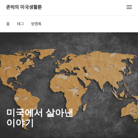
존박의 미국생활툰
홈
태그
방명록
미국에서 살아낸
이야기