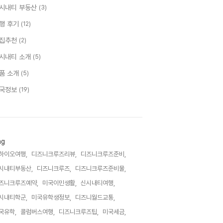
시내티 부동산
(3)
행 후기
(12)
집추천
(2)
시내티 소개
(5)
품 소개
(5)
국정보
(19)
ag
하이오여행,
디즈니크루즈리뷰,
디즈니크루즈준비,
시내티부동산,
디즈니크루즈,
디즈니크루즈준비물,
즈니크루즈예약,
미국이민생활,
신시내티여행,
시내티학군,
미국유학생정보,
디즈니월드교통,
국유학,
콜럼버스여행,
디즈니크루즈팁,
미국세금,