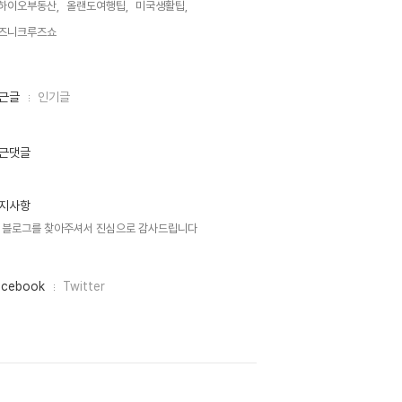
하이오부동산,
올랜도여행팁,
미국생활팁,
즈니크루즈쇼,
근글
인기글
근댓글
지사항
 블로그를 찾아주셔서 진심으로 감사드립니다
acebook
Twitter