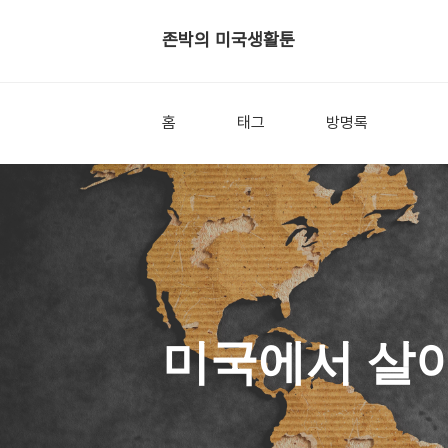
존박의 미국생활툰
홈
태그
방명록
미국에서 살