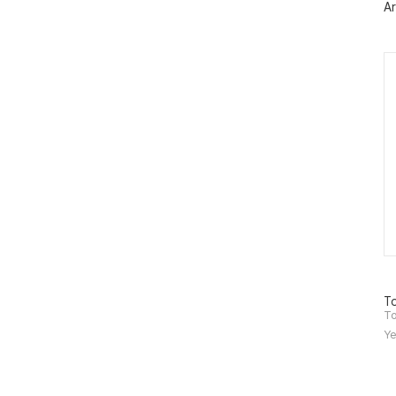
Ar
그
인
Ca
방
To
문
To
자
Ye
수