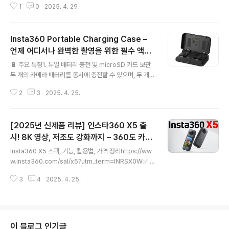
1
0
2025. 4. 29.
자동으로 요약해준다면 믿으시겠어요?오늘은 제가 직접 2
주간 사용해본 PLAUD NotePin 사용기를 솔직하게 전해
드리겠습니다.PLAUD NotePin이란?PLAUD NotePin
Insta360 Portable Charging Case –
은 무게 25g, 크기 5cm의 초소형 AI 보이스 레코더입니
다. 손목, 목걸이, 옷깃 등 어디에나 착용할 수 있고, 단 한
언제 어디서나 완벽한 촬영을 위한 필수 액세
글 내용
번의 터치로 녹음이 시작됩니다.박스 구성품은 자석, 핀, 목
서리!
🔋 주요 특징1. 듀얼 배터리 충전 및 microSD 카드 보관
걸이, 팔찌, 그리고 NotePin 본체까지, 무려 4가지 착용
두 개의 카메라 배터리를 동시에 충전할 수 있으며, 두 개의
방식을 지원해요.개인적으로 저는 팔찌형태로 가장 많이
microSD 카드를 안전하게 보관할 수 있는 슬롯이 내장되
사용했습니다. 눈에 띄지 않고 바로 ..
2
3
2025. 4. 25.
어 있습니다 .​2. 광범위한 호환성Insta360 Ace Pro 2,
Ace Pro, Ace, X4, X3 배터리와 호환되어 다양한 모델
사용자에게 적합합니다 .​3. 10,000mAh 대용량 배터리내
[2025년 신제품 리뷰] 인스타360 X5 출
장된 10,000mAh 배터리는 카메라뿐만 아니라 USB-C
포트를 통해 스마트폰 등 다른 기기도 충전할 수 있습니다 .​
시! 8K 영상, 저조도 강화까지 – 360도 카메
글 내용
4. 휴대성과 견고한 디자인컴팩트한 크기(133 x 80 x 30
라의 새로운 기준
Insta360 X5 스펙, 기능, 활용법, 가격 정리https://ww
mm)와 283g의 무게로 휴대가 용이하며, 견고한 플라스
w.insta360.com/sal/x5?utm_term=INRSX0W✅ 인
틱 소재로 제작되어 외부 충격으로부터 내부를 보호합니다
트로 – 왜 Insta360 X5가 주목받는가?2025년 4월, 36
.​5. LED 충전 상태 ..
3
4
2025. 4. 25.
0도 카메라 시장의 선두주자 Insta360에서 새로운 플래
그십 모델인 Insta360 X5가 출시되었습니다. 전작 X4 대
비 더욱 향상된 센서 크기, 8K 영상 지원, 그리고 AI 기반
저조도 영상 보정 기능까지 탑재되어 콘텐츠 크리에이터는
물론 일반 사용자들 사이에서도 큰 기대를 모으고 있습니
이 블로그 인기글