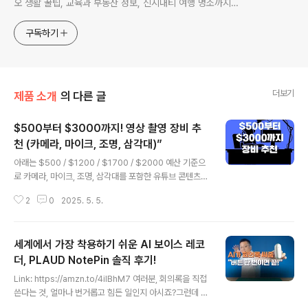
오 생활 꿀팁, 교육과 부동산 정보, 신시내티 여행 명소까지—
미국에서 삶의 방향을 찾고 싶은 분들을 위한 생활 정보 백과
사전!
구독하기
더보기
제품 소개
의 다른 글
$500부터 $3000까지! 영상 촬영 장비 추
천 (카메라, 마이크, 조명, 삼각대)”
글 내용
아래는 $500 / $1200 / $1700 / $2000 예산 기준으
로 카메라, 마이크, 조명, 삼각대를 포함한 유튜브 콘텐츠
촬영 장비 구성을 추천드립니다.🎥 예산 $500 구성 (초보
2
0
2025. 5. 5.
자용, 스마트폰 활용 중심)항목제품 추천가격(예상)📱카메
라스마트폰 (본인 보유 기기 활용)$0🎙️마이크Rode Wire
less GO II 또는 DJI Mic Mini (1TX)$170💡조명Nee
세계에서 가장 착용하기 쉬운 AI 보이스 레코
wer 2-Pack LED Softbox Lighting Kit$100📸삼각
대UBeesize 67” Tripod with Phone Mount$40기
더, PLAUD NotePin 솔직 후기!
글 내용
타마이크 스마트폰 어댑터, 조명 연장선 등 소모품$50 ✅
Link: https://amzn.to/4iIBhM7 여러분, 회의록을 직접
총합 약 $340~$400📌 장점: 스마트폰만 있어도 가능.
쓴다는 것, 얼마나 번거롭고 힘든 일인지 아시죠?그런데 이
무선 마이크로 음질 개선, 조명으로 화질 향상📌 비..
작은 기기 하나로 녹음은 물론이고, 중요한 내용까지 AI가