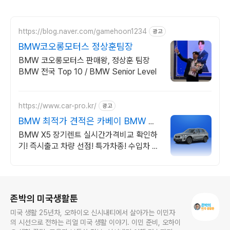
https://blog.naver.com/gamehoon1234
광고
BMW코오롱모터스 정상훈팀장
BMW 코오롱모터스 판매왕, 정상훈 팀장
BMW 전국 Top 10 / BMW Senior Level
https://www.car-pro.kr/
광고
BMW 최적가 견적은 카베이 BMW 특
가차량 무료견적
BMW X5 장기렌트 실시간가격비교 확인하
기! 즉시출고 차량 선점! 특가차종! 수입차 최
대 할인 견적! 온라인계약! 최적가 프로모션
차량 빠른출고 선점하세요.
로그 정보
존박의 미국생활툰
미국 생활 25년차, 오하이오 신시내티에서 살아가는 이민자
의 시선으로 전하는 리얼 미국 생활 이야기. 이민 준비, 오하이