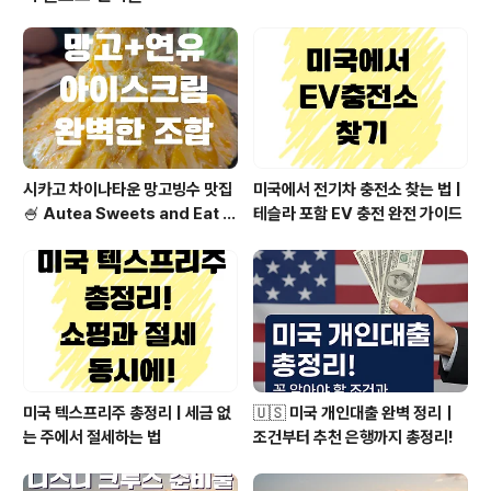
다.🔍 Insta360 X5 스펙 요약표항목내용센서듀얼 1/1.2
8" 센서 (X4보다 144% 커짐)영상 해상도8K 30fps / 5.
7K 60fps / 4K 120fps사진 해상도72MP배터리240
0..
시카고 차이나타운 망고빙수 맛집
미국에서 전기차 충전소 찾는 법 |
🍧 Autea Sweets and Eat 방
테슬라 포함 EV 충전 완전 가이드
문기!
미국 텍스프리주 총정리 | 세금 없
🇺🇸 미국 개인대출 완벽 정리｜
는 주에서 절세하는 법
조건부터 추천 은행까지 총정리!