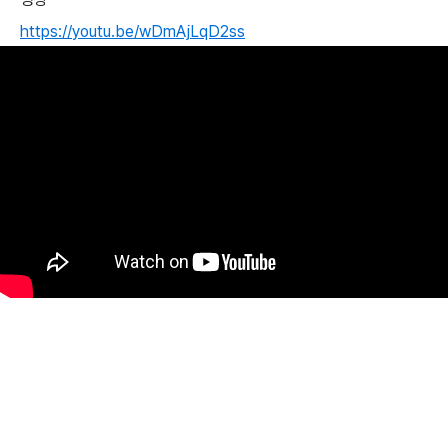
https://youtu.be/wDmAjLqD2ss