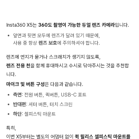
Insta360 X5는
360도 촬영이 가능한 듀얼 렌즈 카메라
입니다.
앞면과 뒷면 모두에 렌즈가 달려 있기 때문에,
사용 중 항상
렌즈 보호
에 주의하셔야 합니다.
렌즈에 먼지가 묻거나 스크래치가 생기지 않도록,
렌즈 전용 천
을 함께 휴대하시고 수시로 닦아주시는 것을 추천합
니다.
마이크 및 버튼 구성
은 다음과 같습니다.
측면
: 전원 버튼, 퀵버튼, USB-C 포트
반대편
: 셔터 버튼, 터치 스크린
하단
: 셀피스틱 마운트
특히,
이번 X5부터는 별도의 어댑터 없이
퀵 릴리스 셀피스틱 마운트를